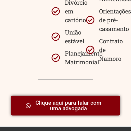
Divórcio
em
Orientações
cartório
de pré-
casamento
União
estável
Contrato
de
Planejamento
Namoro
Matrimonial
Clique aqui para falar com
uma advogada