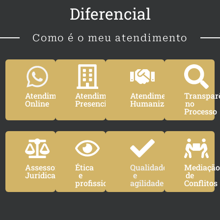
Diferencial
Como é o meu atendimento
Atendimento
Atendimento
Atendimento
Transpar
Online
Presencial
Humanizado
no
Processo
Assessoria
Ética
Qualidade
Mediaçã
Jurídica
e
e
de
profissionalismo
agilidade
Conflitos