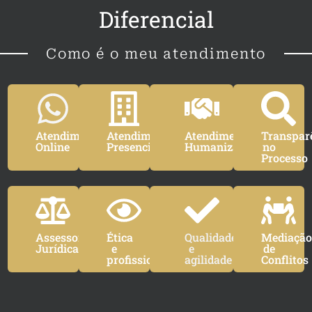
Diferencial
Como é o meu atendimento
Atendimento
Atendimento
Atendimento
Transpar
Online
Presencial
Humanizado
no
Processo
Assessoria
Ética
Qualidade
Mediaçã
Jurídica
e
e
de
profissionalismo
agilidade
Conflitos