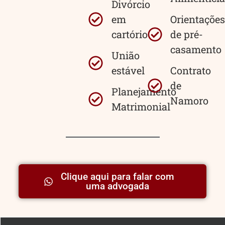
Divórcio
em
Orientações
cartório
de pré-
casamento
União
estável
Contrato
de
Planejamento
Namoro
Matrimonial
Clique aqui para falar com
uma advogada