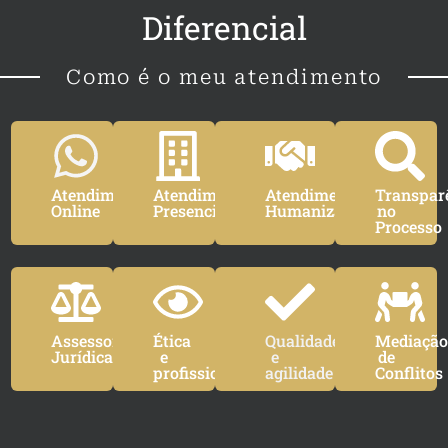
Diferencial
Como é o meu atendimento
Atendimento
Atendimento
Atendimento
Transpar
Online
Presencial
Humanizado
no
Processo
Assessoria
Ética
Qualidade
Mediaçã
Jurídica
e
e
de
profissionalismo
agilidade
Conflitos