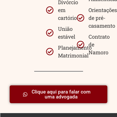
Divórcio
em
Orientações
cartório
de pré-
casamento
União
estável
Contrato
de
Planejamento
Namoro
Matrimonial
Clique aqui para falar com
uma advogada