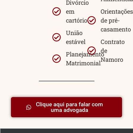
Divórcio
em
Orientações
cartório
de pré-
casamento
União
estável
Contrato
de
Planejamento
Namoro
Matrimonial
Clique aqui para falar com
uma advogada