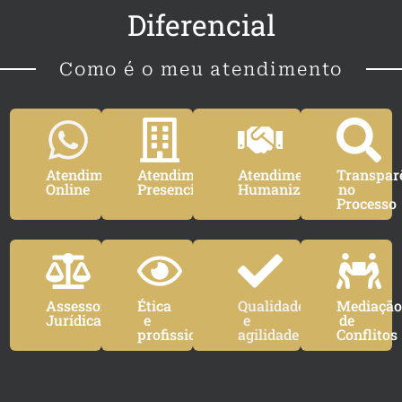
Diferencial
Como é o meu atendimento
Atendimento
Atendimento
Atendimento
Transpar
Online
Presencial
Humanizado
no
Processo
Assessoria
Ética
Qualidade
Mediaçã
Jurídica
e
e
de
profissionalismo
agilidade
Conflitos