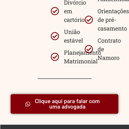
Divórcio
em
Orientações
cartório
de pré-
casamento
União
estável
Contrato
de
Planejamento
Namoro
Matrimonial
Clique aqui para falar com
uma advogada