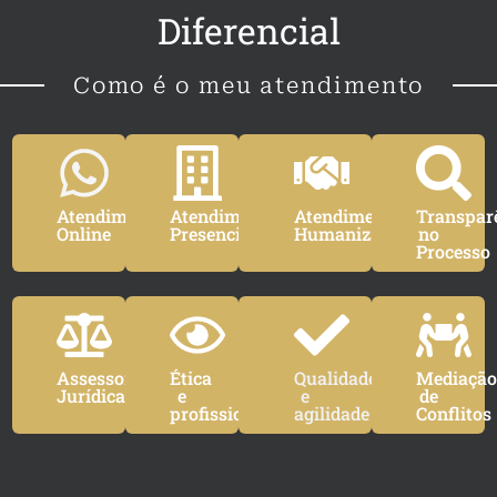
Diferencial
Como é o meu atendimento
Atendimento
Atendimento
Atendimento
Transpar
Online
Presencial
Humanizado
no
Processo
Assessoria
Ética
Qualidade
Mediaçã
Jurídica
e
e
de
profissionalismo
agilidade
Conflitos