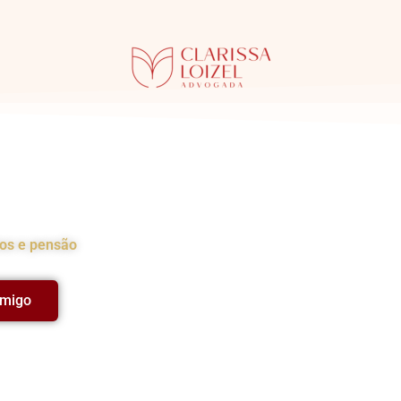
ia
hos e pensão
omigo