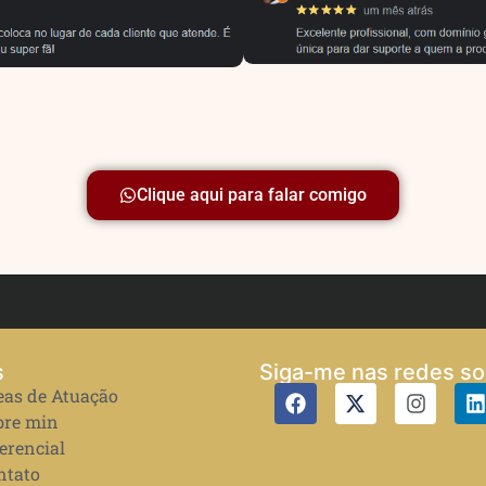
Clique aqui para falar comigo
s
Siga-me nas redes so
eas de Atuação
bre min
erencial
ntato