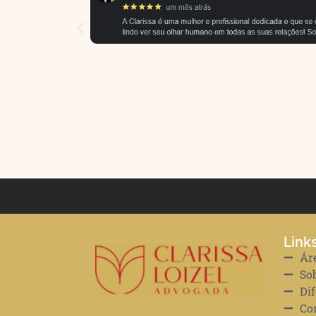
Link
Ár
So
Dif
Co