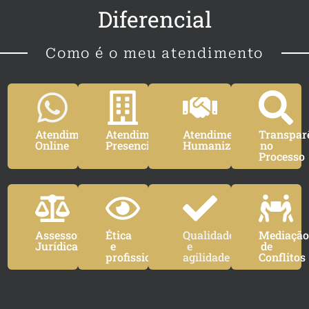
Diferencial
Como é o meu atendimento
Atendimento
Atendimento
Atendimento
Transpar
Online
Presencial
Humanizado
no
Processo
Assessoria
Ética
Qualidade
Mediaçã
Jurídica
e
e
de
profissionalismo
agilidade
Conflitos