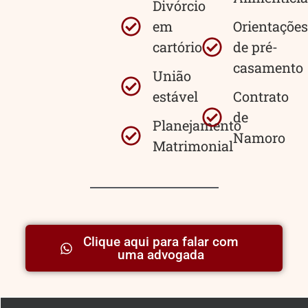
Divórcio
em
Orientações
cartório
de pré-
casamento
União
estável
Contrato
de
Planejamento
Namoro
Matrimonial
Clique aqui para falar com
uma advogada