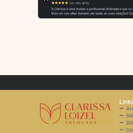
Link
Ár
So
Dif
Co