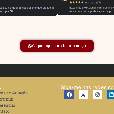
Clique aqui para falar comigo
s
Siga-me nas redes so
eas de Atuação
bre min
erencial
ntato