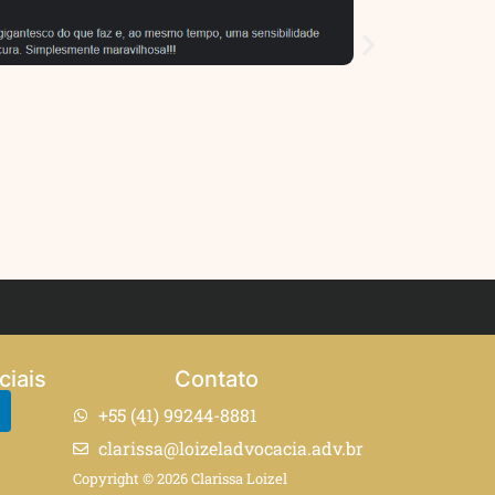
ciais
Contato
+55 (41) 99244-8881
clarissa@loizeladvocacia.adv.br
Copyright © 2026 Clarissa Loizel