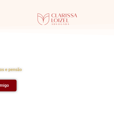
ia
hos e pensão
omigo