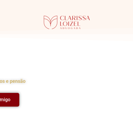
ia
hos e pensão
omigo