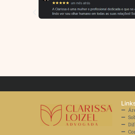
Link
Ár
So
Dif
Co