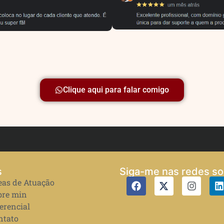
Clique aqui para falar comigo
s
Siga-me nas redes so
eas de Atuação
bre min
erencial
ntato