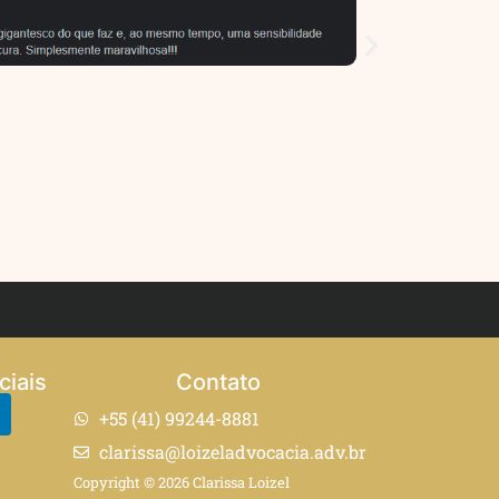
ciais
Contato
+55 (41) 99244-8881
clarissa@loizeladvocacia.adv.br
Copyright © 2026 Clarissa Loizel