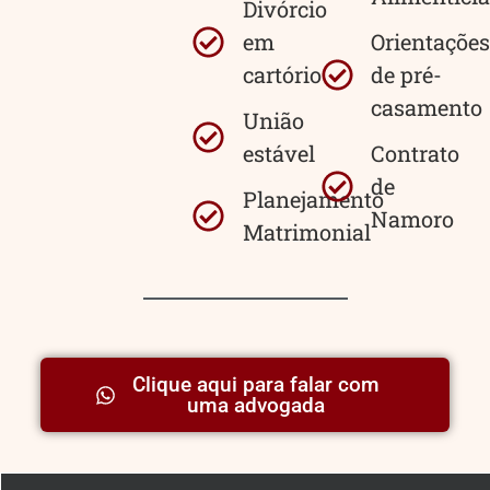
Divórcio
em
Orientações
cartório
de pré-
casamento
União
estável
Contrato
de
Planejamento
Namoro
Matrimonial
Clique aqui para falar com
uma advogada