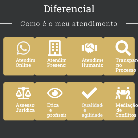
Diferencial
Como é o meu atendimento
Atendimento
Atendimento
Atendimento
Transpar
Online
Presencial
Humanizado
no
Processo
Assessoria
Ética
Qualidade
Mediaçã
Jurídica
e
e
de
profissionalismo
agilidade
Conflitos