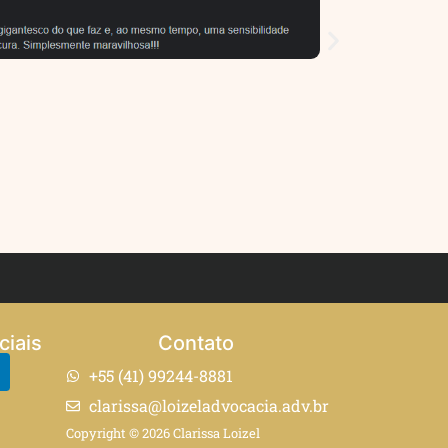
ciais
Contato
+55 (41) 99244-8881
clarissa@loizeladvocacia.adv.br
Copyright © 2026 Clarissa Loizel