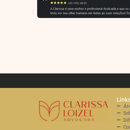
Link
Ár
So
Dif
Co