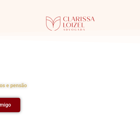
ia
hos e pensão
omigo