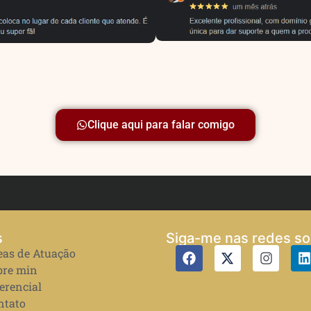
Clique aqui para falar comigo
s
Siga-me nas redes so
eas de Atuação
bre min
erencial
ntato