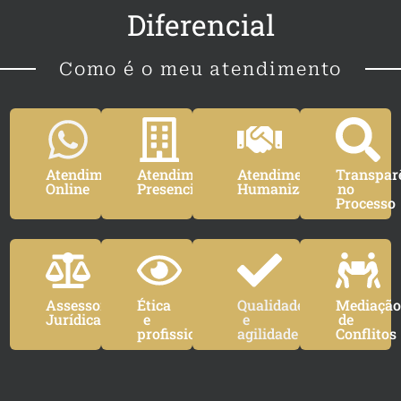
Diferencial
Como é o meu atendimento
Atendimento
Atendimento
Atendimento
Transpar
Online
Presencial
Humanizado
no
Processo
Assessoria
Ética
Qualidade
Mediaçã
Jurídica
e
e
de
profissionalismo
agilidade
Conflitos