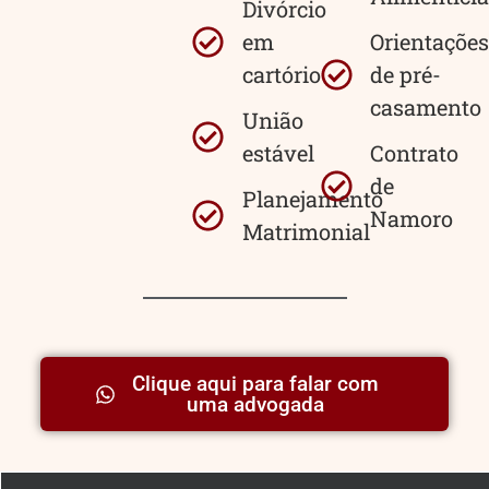
Divórcio
em
Orientações
cartório
de pré-
casamento
União
estável
Contrato
de
Planejamento
Namoro
Matrimonial
Clique aqui para falar com
uma advogada