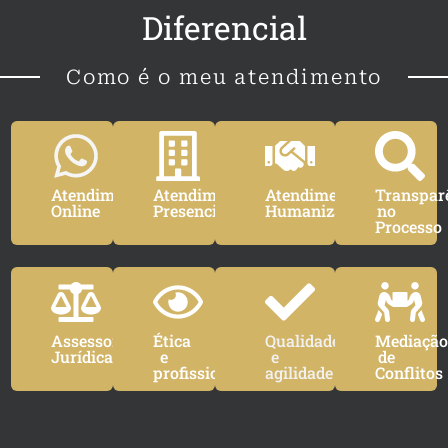
Diferencial
Como é o meu atendimento
Atendimento
Atendimento
Atendimento
Transpar
Online
Presencial
Humanizado
no
Processo
Assessoria
Ética
Qualidade
Mediaçã
Jurídica
e
e
de
profissionalismo
agilidade
Conflitos