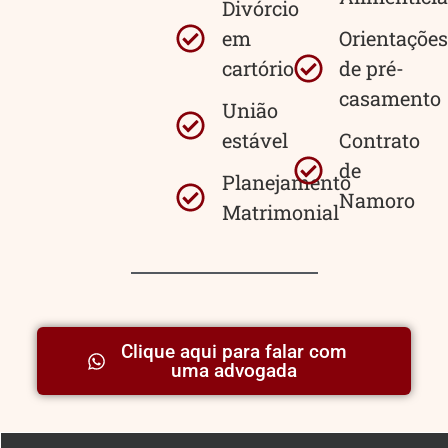
Divórcio
em
Orientações
cartório
de pré-
casamento
União
estável
Contrato
de
Planejamento
Namoro
Matrimonial
Clique aqui para falar com
uma advogada