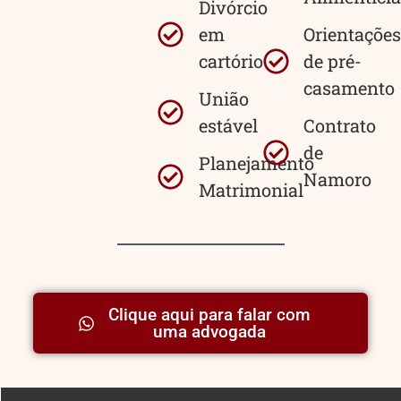
Divórcio
em
Orientações
cartório
de pré-
casamento
União
estável
Contrato
de
Planejamento
Namoro
Matrimonial
Clique aqui para falar com
uma advogada