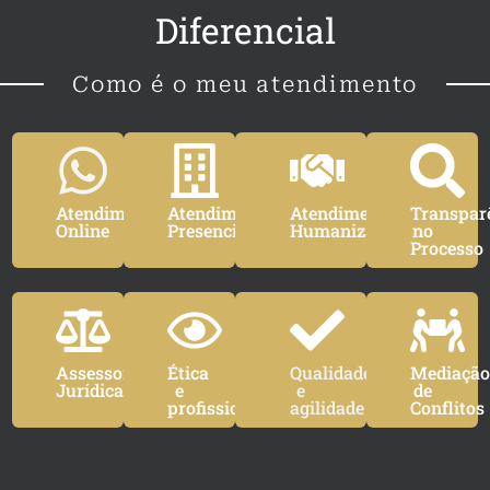
Diferencial
Como é o meu atendimento
Atendimento
Atendimento
Atendimento
Transpar
Online
Presencial
Humanizado
no
Processo
Assessoria
Ética
Qualidade
Mediaçã
Jurídica
e
e
de
profissionalismo
agilidade
Conflitos