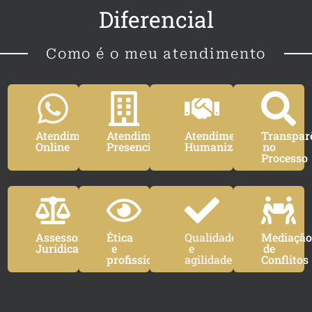
Diferencial
Como é o meu atendimento
Atendimento
Atendimento
Atendimento
Transpar
Online
Presencial
Humanizado
no
Processo
Assessoria
Ética
Qualidade
Mediaçã
Jurídica
e
e
de
profissionalismo
agilidade
Conflitos