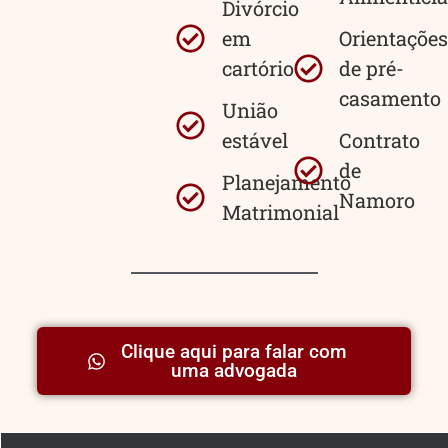
Divórcio
em
Orientações
cartório
de pré-
casamento
União
estável
Contrato
de
Planejamento
Namoro
Matrimonial
Clique aqui para falar com
uma advogada