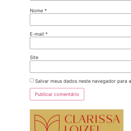
Nome
*
E-mail
*
Site
Salvar meus dados neste navegador para a