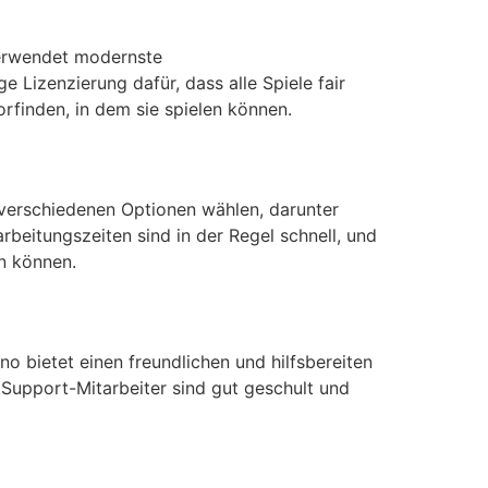
verwendet modernste
 Lizenzierung dafür, dass alle Spiele fair
orfinden, in dem sie spielen können.
 verschiedenen Optionen wählen, darunter
eitungszeiten sind in der Regel schnell, und
n können.
o bietet einen freundlichen und hilfsbereiten
 Support-Mitarbeiter sind gut geschult und