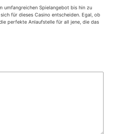
m umfangreichen Spielangebot bis hin zu
sich für dieses Casino entscheiden. Egal, ob
ie perfekte Anlaufstelle für all jene, die das