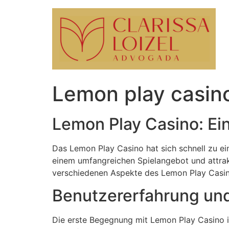
Lemon play casin
Lemon Play Casino: Ei
Das Lemon Play Casino hat sich schnell zu ei
einem umfangreichen Spielangebot und attrakt
verschiedenen Aspekte des Lemon Play Casin
Benutzererfahrung un
Die erste Begegnung mit Lemon Play Casino i