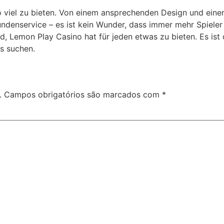
viel zu bieten. Von einem ansprechenden Design und eine
denservice – es ist kein Wunder, dass immer mehr Spieler 
d, Lemon Play Casino hat für jeden etwas zu bieten. Es ist d
s suchen.
.
Campos obrigatórios são marcados com
*